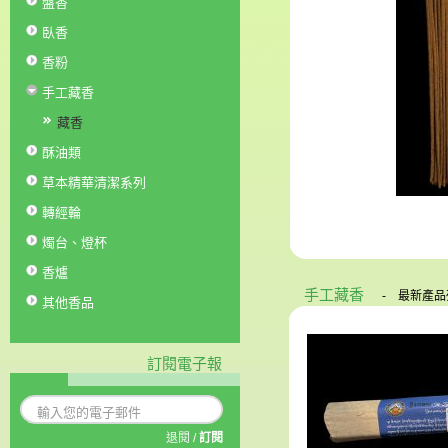
盤香
臥香
香粉
手工藏香
藏香
酥油類
草本精華清潔系列
轉經輪
燭台、燈杯
香爐
手工藏香
-
最新產品
其他香品
訂閱電子報
退閱
/
訂閱