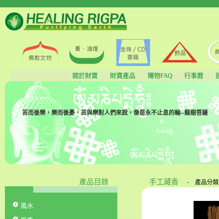
關於財寶
財寶產品
購物FAQ
行事曆
苦而後樂，樂而後憂，苦與樂對人們來說，像是永不止息的輪--龍樹菩薩
產品目錄
手工藏香
-
產品分類
風水