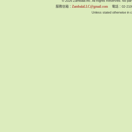
© 2026 Zambala inc. All Rights Reserved. No part
ZambalaLLC@gmail.com
服務信箱：
電話：02-210
Unless stated otherwise in