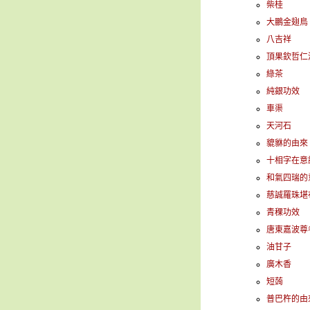
柴桂
大鵬金翅鳥
八吉祥
頂果欽哲仁
綠茶
純銀功效
車渠
天河石
貔貅的由來
十相字在意
和氣四瑞的
慈誠羅珠堪
青稞功效
唐東嘉波尊
油甘子
廣木香
短蒟
普巴杵的由