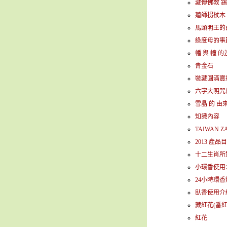
藏傳佛教 
蓮師拐杖木 
馬頭明王的
綠度母的事蹟
幡 與 幢 
青金石
裝藏圓滿寶
六字大明咒
雪晶 的 由
知識內容
TAIWAN 
2013 產品
十二生肖所
小環香使用
24小時環香
臥香使用介
藏紅花(番紅
紅花