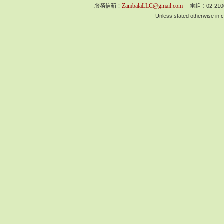
ZambalaLLC@gmail.com
服務信箱：
電話：02-210
Unless stated otherwise in