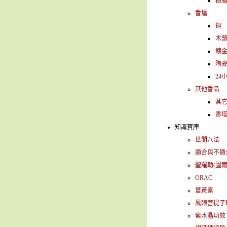
樹
香爐
銅
木
鍍
陶
24
其他香品
其
香
知識寶庫
世間八法
適合與不適
聖羅勒(圖爾
ORAC
薑黃素
鳳眼菩提子
紫水晶功效