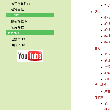
我們的合作商
24
社會責任
臥香
法律效應
6吋
隱私權聲明
8吋
使用條款
8吋
商品目錄
8吋
目錄 2013
8吋
目錄 2018
香粉
80
隨
75
30
500
手工藏香
藏
酥油類
備
酥油