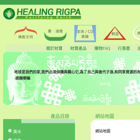
關於財寶
財寶產品
購物FAQ
行事曆
地球是我們的家,我們必須保護與關心它,為了自己與後代子孫,和同享資源的有
-達賴喇嘛
產品目錄
網站地圖
風水
網站地圖