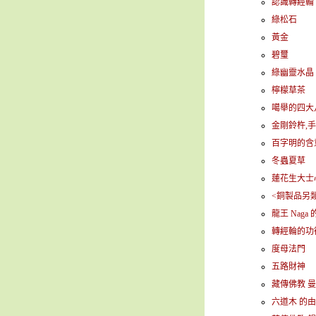
認識轉經輪
綠松石
黃金
碧璽
綠幽靈水晶
檸檬草茶
噶舉的四大
金剛鈴杵,
百字明的含意
冬蟲夏草
蓮花生大士
<銅製品另類
龍王 Naga
轉經輪的功
度母法門
五路財神
藏傳佛教 
六道木 的由