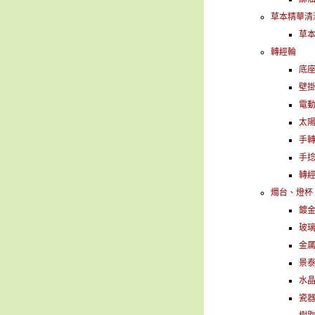
草本精華清
草
轉經輪
底
壁
電
太
手
手
轉
燭台、燈杯
鍍
玻
金
景
水
瓷