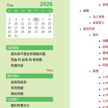
2026
Tue
使
會員
S
M
T
W
T
F
S
1
加入會員
2
3
4
5
6
7
8
會員登入
9
10
11
12
13
14
15
16
17
18
19
20
21
22
產品列表
23
24
25
26
27
28
29
風水
30
31
球
招
知識寶庫
護
適合與不適合剪頭髮的農...
其
雪晶 的 由來 與 使用療...
底
知識內容
More
盤香
關於網站
2小
送貨與退貨
4小
常見問題
2小
網站地圖
4小
公司簡介
2小
關於財寶文化
4小