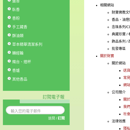
盤香
相關網站
臥香
財寶佛教文
香粉
香品、油
手工藏香
念珠系列
典藏珍寶 
酥油類
飾品系列 
草本精華清潔系列
批發專
轉經輪
關於財寶
燭台、燈杯
關於網站
香爐
送
常
其他香品
網
公司簡介
訂閱電子報
關
我
社
退閱
/
訂閱
法律效應
隱