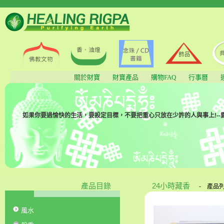
關於財寶
財寶產品
購物FAQ
行事曆
如果你要過愉快的生活，要設定目標，不要把重心只放在少許的人與事上!--
產品目錄
24小時藏香
-
產品
風水