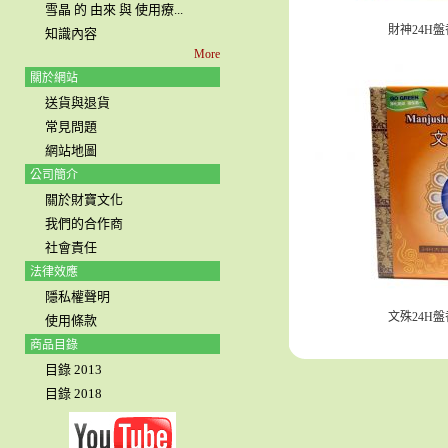
雪晶 的 由來 與 使用療...
財神24H盤
知識內容
More
關於網站
送貨與退貨
常見問題
網站地圖
公司簡介
關於財寶文化
我們的合作商
社會責任
法律效應
隱私權聲明
文殊24H盤
使用條款
商品目錄
目錄 2013
目錄 2018