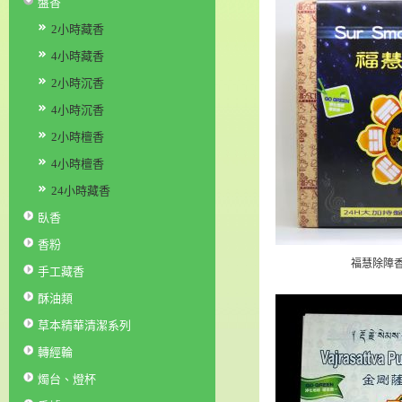
盤香
2小時藏香
4小時藏香
2小時沉香
4小時沉香
2小時檀香
4小時檀香
24小時藏香
臥香
香粉
福慧除障
手工藏香
酥油類
草本精華清潔系列
轉經輪
燭台、燈杯