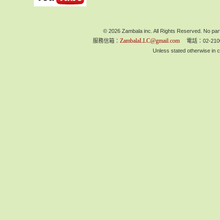
© 2026 Zambala inc. All Rights Reserved. No part
ZambalaLLC@gmail.com
服務信箱：
電話：02-210
Unless stated otherwise in