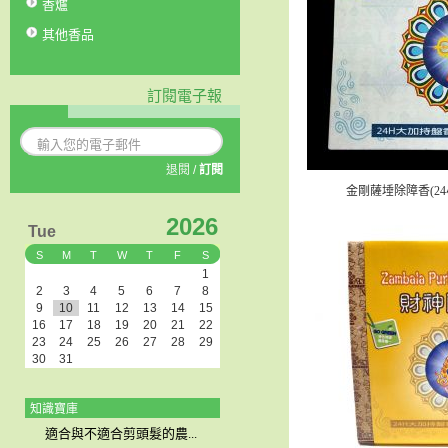
香爐
其他香品
訂閱電子報
退閱
/
訂閱
金剛薩埵除障香(24
2026
Tue
S
M
T
W
T
F
S
1
2
3
4
5
6
7
8
9
10
11
12
13
14
15
16
17
18
19
20
21
22
23
24
25
26
27
28
29
30
31
知識寶庫
適合與不適合剪頭髮的農...