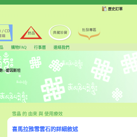
歷史訂單
品
購物FAQ
行事曆
連絡我們
!--愛因斯坦
雪晶 的 由來 與 使用療效
喜馬拉雅雪雲石的詳細敘述