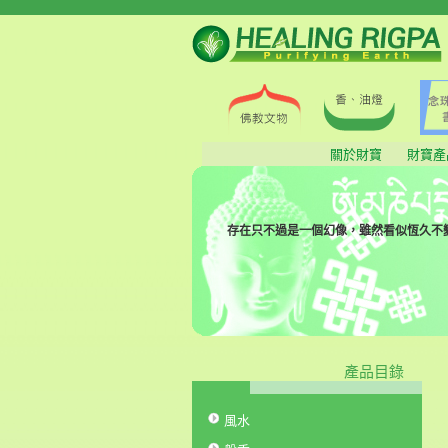
關於財寶
財寶產
存在只不過是一個幻像，雖然看似恆久不變
產品目錄
風水