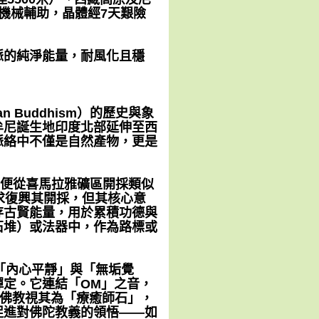
機械輔助，晶體經7天艱險
脈的純淨能量，耐風化且穩
 Buddhism）的歷史與象
牟尼誕生地印度北部延伸至西
脈絡中不僅是自然產物，更是
薩滿便從喜馬拉雅礦區開採類似
求復興其開採，但其核心意
存古賢能量，用於累積功德與
石堆）或法器中，作為路標或
徵「內心平靜」與「無垢覺
定。它連結「OM」之音，
藏傳佛教視其為「療癒師石」，
促進對佛陀教義的領悟——如