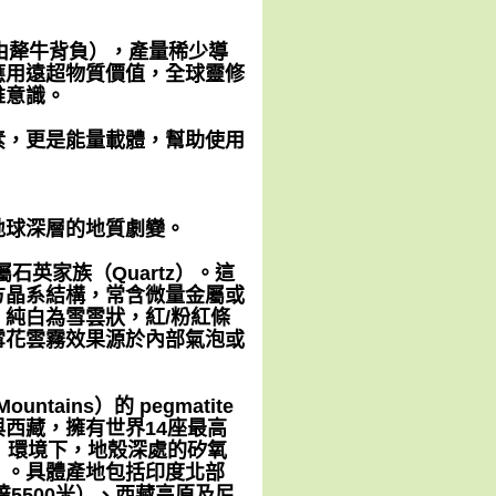
常由犛牛背負），產量稀少導
應用遠超物質價值，全球靈修
維意識。
素，更是能量載體，幫助使用
地球深層的地質劇變。
屬石英家族（Quartz）。這
方晶系結構，常含微量金屬或
純白為雪雲狀，紅/粉紅條
雪花雲霧效果源於內部氣泡或
ntains）的 pegmatite
西藏，擁有世界14座最高
）環境下，地殼深處的矽氧
）。具體產地包括印度北部
谷，海拔達5500米）、西藏高原及尼