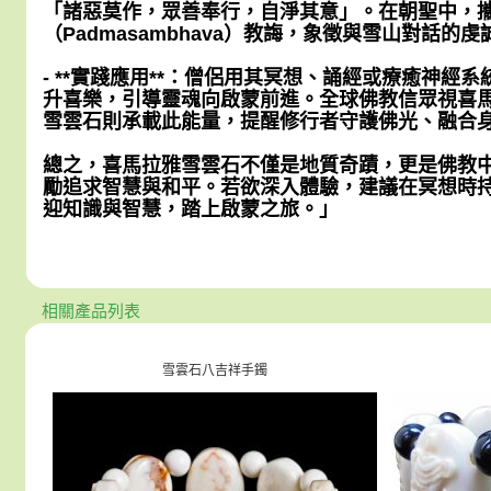
「諸惡莫作，眾善奉行，自淨其意」。在朝聖中，
（Padmasambhava）教誨，象徵與雪山對話的虔
- **實踐應用**：僧侶用其冥想、誦經或療癒神經
升喜樂，引導靈魂向啟蒙前進。全球佛教信眾視喜
雪雲石則承載此能量，提醒修行者守護佛光、融合
總之，喜馬拉雅雪雲石不僅是地質奇蹟，更是佛教
勵追求智慧與和平。若欲深入體驗，建議在冥想時
迎知識與智慧，踏上啟蒙之旅。」
相關產品列表
雪雲石八吉祥手鐲