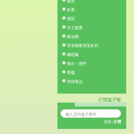
盤香
臥香
香粉
手工藏香
酥油類
草本精華清潔系列
轉經輪
燭台、燈杯
香爐
其他香品
訂閱電子報
退閱
/
訂閱