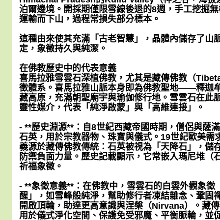
泊爾邊境。開採期僅限雪線後退的8週，手工挖掘無
運輸而下山，過程常損失部分標本。
這種由來使其充滿「古老智慧」，晶體內儲存了山
定，象徵持久與純潔。
在佛教歷史中的代表意義
喜馬拉雅雪雲石深植佛教，尤其是藏傳佛教（Tibetan
徵體系。喜馬拉雅山脈本身即為佛教聖地——釋迦
藏高原，充滿朝聖廟宇與瑜伽修行地。雪雲石在此
靈性媒介，代表「純淨啟蒙」與「高維連接」。
- **歷史淵源**：自8世紀西藏帝國時期，僧侶與
石英，用於宗教器物、珠寶與儀式。19世紀歐美需
義源於藏傳佛教傳統：石英被視為「天降石」，儲
防禦負面力量。歷史記載顯示，它常嵌入瑪尼堆（
祈福象徵。
- **象徵意義**：在佛教中，雪雲石的白雲外觀象
醒」，如雪峰般純淨，幫助修行者凍結雜念、鞏固禪
開啟頂輪，助達更高意識與涅槃（Nirvana）。
用於儀式淨化空間、保護免受邪魔、平衡脈輪，並