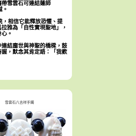
攜帶雪雲石可連結蓮師
誠。
系統，相信它能釋放恐懼、提
馬拉雅為「自性實現聖地」，
身心。
中連結塵世與神聖的橋樑，鼓
持握，默念其肯定語：「我歡
雪雲石八吉祥手鐲