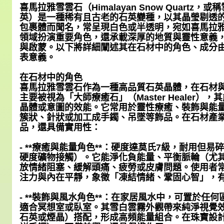
喜馬拉雅雪雲石（Himalayan Snow Quartz
英）是一種稀有且古老的石英變種，以其晶瑩剔透
包裹體而聞名，常呈現白色或半透明，宛如喜馬拉
領域扮演重要角色，還承載深厚的地質與靈性意義
與啟蒙。以下將詳細闡述其在石材中的角色、成分
表意義。
在石材中的角色
喜馬拉雅雪雲石作為一種高品質石英晶體，在石材
主要被視為「大師療癒石」（Master Healer
晶體或意圖的效能。它常用於靈性療癒、裝飾與能
簇狀、針狀或加工成手鐲、吊墜等飾品。在石材產
品，還具備實用性：
- **療癒與能量角色**：硬度達莫氏7級，耐用但
硬度礦物接觸）。它能淨化負能量、平衡脈輪（尤
放情緒阻塞、緩解頭痛、疲勞或皮膚問題。使用者
注力與內在平靜，象徵「凍結情緒、鞏固心智」，
- **裝飾與風水角色**：在家居風水中，可置於任
適合冥想室或臥室。其雪白雲霧外觀帶來純淨視覺
石英或煙晶）搭配，形成高頻能量組合。在珠寶設