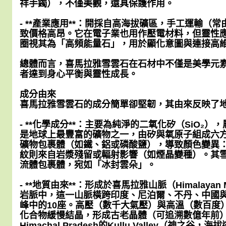
祥手鐲），不僅美觀，還具保護作用。
- **產業應用**：開採自高海拔礦區，手工運輸（
致價格高昂。它在電子業也用作壓電材料，但靈性
圈視其為「高頻能量石」，用於顯化意圖與連接高
總體而言，喜馬拉雅雪雲石在石材中不僅是美學元
者達到身心平衡與靈性成長。
成分由來
喜馬拉雅雪雲石的成分簡單卻堅韌，其由來反映了
- **化學成分**：主要為純淨的二氧化矽（SiO₂），
是地球上最豐富的礦物之一，由矽與氧原子組成六
礦物包裹體（如鐵、鋁或磷酸鹽），導致顏色變異：
紋則來自岩漿殘留或輻射影響（如煙晶變種）。其
流體包裹體，宛如「冰封雲朵」。
- **地質由來**：形成於喜馬拉雅山脈（Himalayan Mou
岩脈中，這一山脈橫跨印度、尼泊爾、不丹、中國與
峰中的10座。高壓（數千大氣壓）與高溫（數百度
化合物緩慢結晶，形成古老晶體（可追溯數億年前
Himachal Pradesh的Kullu Valley（神之