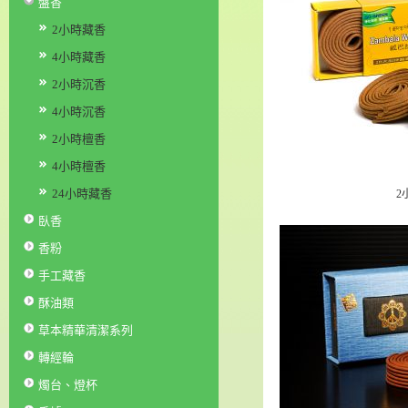
盤香
2小時藏香
4小時藏香
2小時沉香
4小時沉香
2小時檀香
4小時檀香
24小時藏香
2
臥香
香粉
手工藏香
酥油類
草本精華清潔系列
轉經輪
燭台、燈杯