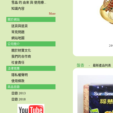
雪晶 的 由來 與 使用療...
知識內容
More
關於網站
送貨與退貨
常見問題
網站地圖
公司簡介
2
關於財寶文化
我們的合作商
社會責任
盤香
-
最新產品列表
法律效應
隱私權聲明
使用條款
商品目錄
目錄 2013
目錄 2018