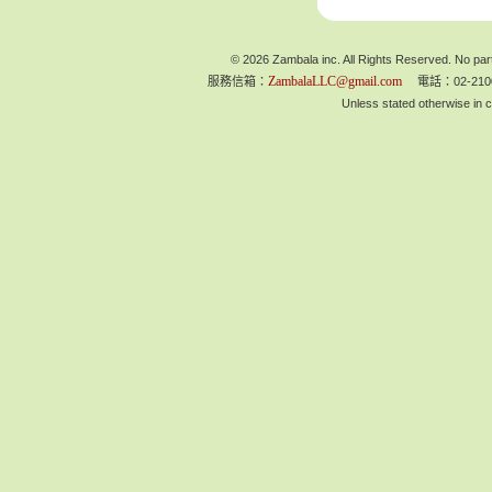
© 2026 Zambala inc. All Rights Reserved. No part
ZambalaLLC@gmail.com
服務信箱：
電話：02-210
Unless stated otherwise in