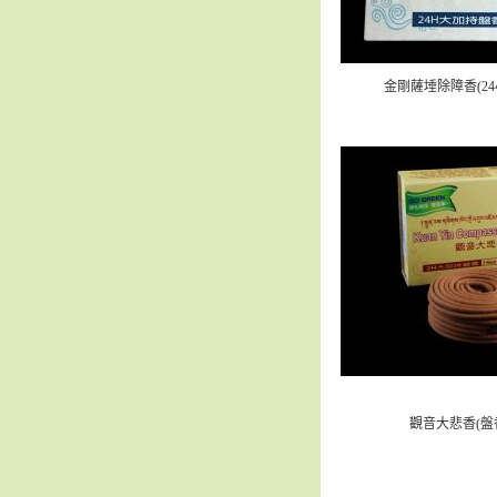
金剛薩埵除障香(24
觀音大悲香(盤香