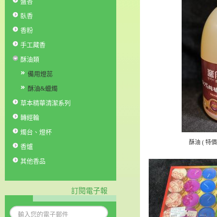
盤香
臥香
香粉
手工藏香
酥油類
備用燈蕊
酥油&蠟燭
草本精華清潔系列
轉經輪
燭台、燈杯
酥油 ( 特價 
香爐
其他香品
訂閱電子報