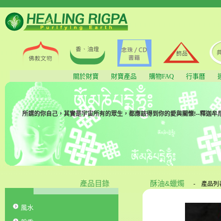
關於財寶
財寶產品
購物FAQ
行事曆
所謂的你自己，其實是宇宙所有的眾生，都應該得到你的愛與關懷!--釋迦牟
產品目錄
酥油&蠟燭
-
產品列
風水