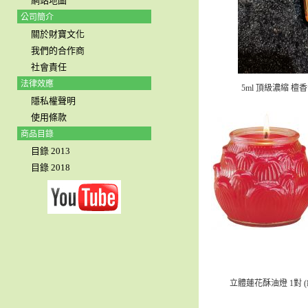
網站地圖
公司簡介
關於財寶文化
我們的合作商
社會責任
法律效應
5ml 頂級濃縮 檀香
隱私權聲明
使用條款
商品目錄
目錄 2013
目錄 2018
立體蓮花酥油燈 1對 (紅