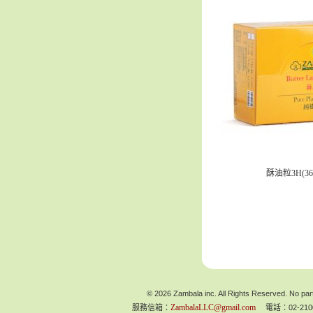
酥油粒3H(36
© 2026 Zambala inc. All Rights Reserved. No part
ZambalaLLC@gmail.com
服務信箱：
電話：02-210