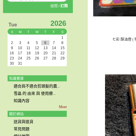
退閱
/
訂閱
2026
Tue
S
M
T
W
T
F
S
1
七彩 酥油燈 ( 
2
3
4
5
6
7
8
9
10
11
12
13
14
15
16
17
18
19
20
21
22
23
24
25
26
27
28
29
30
31
知識寶庫
適合與不適合剪頭髮的農...
雪晶 的 由來 與 使用療...
知識內容
More
關於網站
送貨與退貨
常見問題