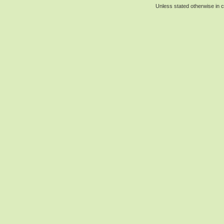
Unless stated otherwise in