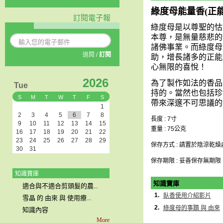
綠度母
能量香
(
正
訂閱電子報
綠度母是以尊聖的怙
本尊，是無量慈悲的
諸佛事業。而綠度母
退閱
/
訂閱
助，增長諸多的正能
心無限的喜悅！
2026
為了製作如法的香品
Tue
持的。當然也包括珍
S
M
T
W
T
F
S
帶來深邃不可思議的
1
2
3
4
5
6
7
8
長度 : 7寸
9
10
11
12
13
14
15
重量 : 75公克
16
17
18
19
20
21
22
23
24
25
26
27
28
29
保存方式 : 請置於陰涼乾燥
30
31
保存期限 : 妥善保存無期限
知識寶庫
知識寶庫
適合與不適合剪頭髮的農...
1.
臥香使用介紹影片
雪晶 的 由來 與 使用療...
2.
綠度母的事蹟 與 由來
知識內容
More