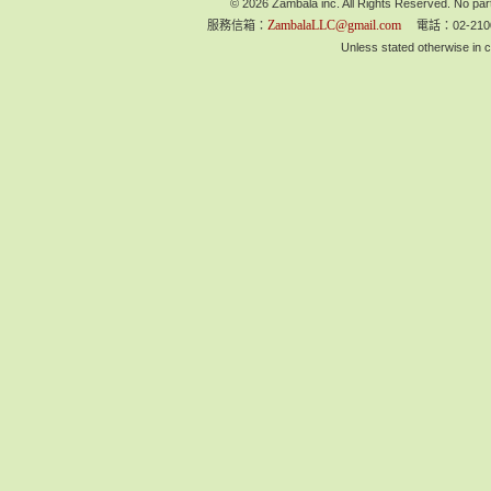
© 2026 Zambala inc. All Rights Reserved. No part
ZambalaLLC@gmail.com
服務信箱：
電話：02-210
Unless stated otherwise in