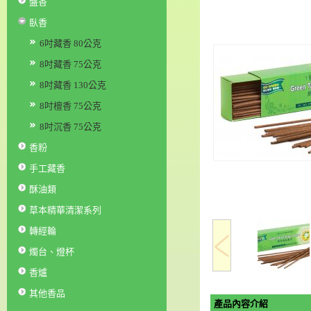
盤香
臥香
6吋藏香 80公克
8吋藏香 75公克
8吋藏香 130公克
8吋檀香 75公克
8吋沉香 75公克
香粉
手工藏香
酥油類
草本精華清潔系列
轉經輪
燭台、燈杯
香爐
其他香品
產品內容介紹