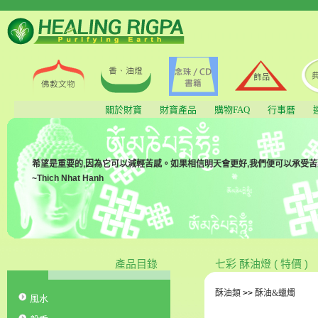
關於財寶
財寶產品
購物FAQ
行事曆
希望是重要的,因為它可以減輕苦感。如果相信明天會更好,我們便可以承受苦
~Thich Nhat Hanh
產品目錄
七彩 酥油燈 ( 特價 )
酥油類
>>
酥油&蠟燭
風水