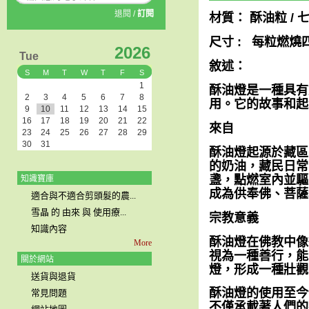
退閱
/
訂閱
材質： 酥油粒 / 
尺寸 : 每粒燃燒四
2026
Tue
敘述：
S
M
T
W
T
F
S
1
酥油燈是一種具有
2
3
4
5
6
7
8
用。它的故事和起
9
10
11
12
13
14
15
16
17
18
19
20
21
22
來自
23
24
25
26
27
28
29
30
31
酥油燈起源於藏區
的奶油，藏民日常
盞，點燃室內並驅
知識寶庫
成為供奉佛、菩薩
適合與不適合剪頭髮的農...
雪晶 的 由來 與 使用療...
宗教意義
知識內容
酥油燈在佛教中像
More
視為一種善行，能
關於網站
燈，形成一種壯觀
送貨與退貨
酥油燈的使用至今
常見問題
不僅承載著人們的