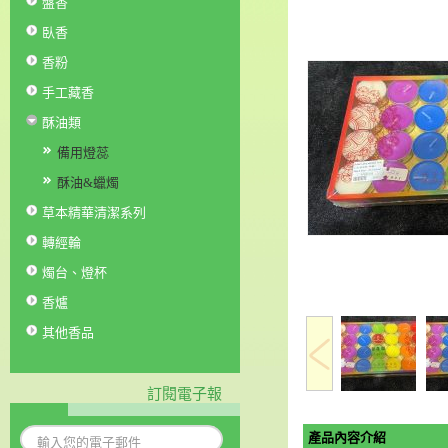
盤香
臥香
香粉
手工藏香
酥油類
備用燈蕊
酥油&蠟燭
草本精華清潔系列
轉經輪
燭台、燈杯
香爐
其他香品
訂閱電子報
產品內容介紹